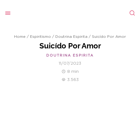
Home
/
Espiritismo
/
Doutrina Espirita
/
Suicído Por Amor
Suicído Por Amor
DOUTRINA ESPIRITA
11/07/2023
8 min
3.563