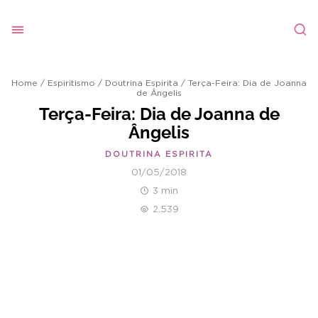
Home
/
Espiritismo
/
Doutrina Espirita
/
Terça-Feira: Dia de Joanna
de Ângelis
Terça-Feira: Dia de Joanna de
Ângelis
DOUTRINA ESPIRITA
01/05/2018
3 min
2.539