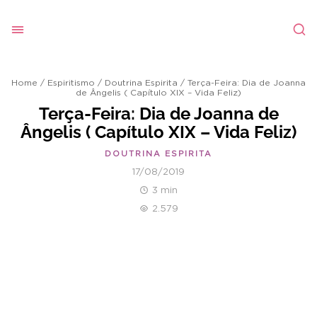
Home
/
Espiritismo
/
Doutrina Espirita
/
Terça-Feira: Dia de Joanna
de Ângelis ( Capítulo XIX – Vida Feliz)
Terça-Feira: Dia de Joanna de
Ângelis ( Capítulo XIX – Vida Feliz)
DOUTRINA ESPIRITA
17/08/2019
3 min
2.579