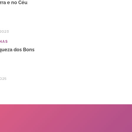
rra e no Céu
/2023
NAS
queza dos Bons
2025