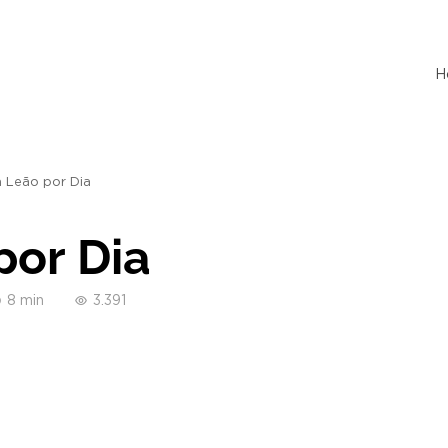
H
 Leão por Dia
or Dia
8 min
3.391