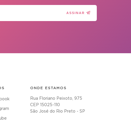
ASSINAR
OS
ONDE ESTAMOS
Rua Floriano Peixoto, 975
book
CEP 15025-110
agram
São José do Rio Preto - SP
ube