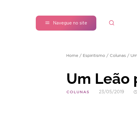
Navegue no site
Home
/
Espiritismo
/
Colunas
/
Um
Um Leão p
23/05/2019
COLUNAS