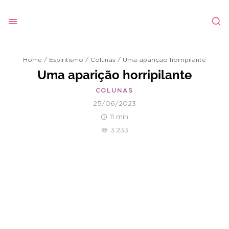
Home
/
Espiritismo
/
Colunas
/
Uma aparição horripilante
Uma aparição horripilante
COLUNAS
25/06/2023
11 min
3.233