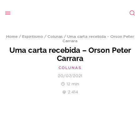
Home
/
Espiritismo
/
Colunas
/
Uma carta recebida – Orson Peter
Carrara
Uma carta recebida – Orson Peter
Carrara
COLUNAS
20/07/2021
12 min
2.414