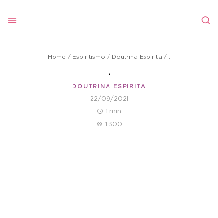
Home
/
Espiritismo
/
Doutrina Espirita
/
.
.
DOUTRINA ESPIRITA
22/09/2021
1 min
1.300