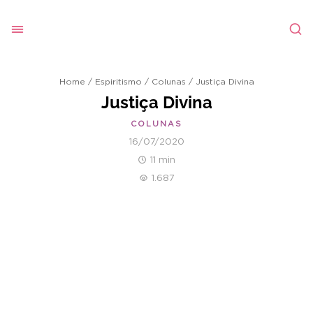
Home
/
Espiritismo
/
Colunas
/
Justiça Divina
Justiça Divina
COLUNAS
16/07/2020
11 min
1.687