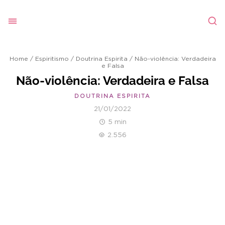
Home
/
Espiritismo
/
Doutrina Espirita
/
Não-violência: Verdadeira
e Falsa
Não-violência: Verdadeira e Falsa
DOUTRINA ESPIRITA
21/01/2022
5 min
2.556