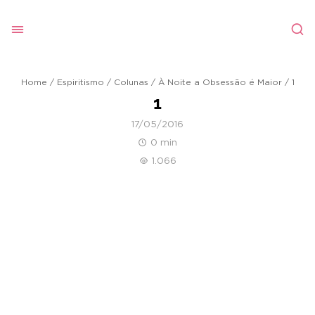
Home
/
Espiritismo
/
Colunas
/
À Noite a Obsessão é Maior
/
1
1
17/05/2016
0 min
1.066