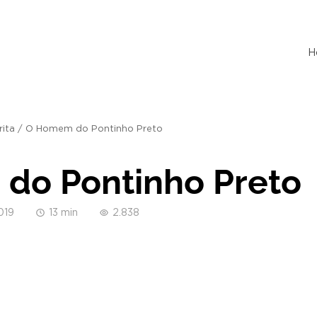
H
rita
/
O Homem do Pontinho Preto
do Pontinho Preto
019
13 min
2.838