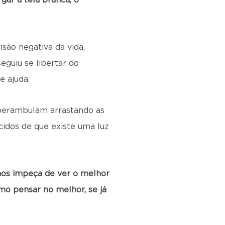
gar a tela branca, o
são negativa da vida,
eguiu se libertar do
e ajuda.
 perambulam arrastando as
cidos de que existe uma luz
 nos impeça de ver o melhor
mo pensar no melhor, se já