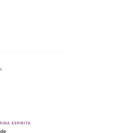
TA
INA ESPIRITA
ade