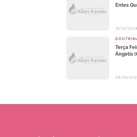
Entes Qu
25/12/202
DOUTRINA
Terça Fei
Ângelis (
29/09/20