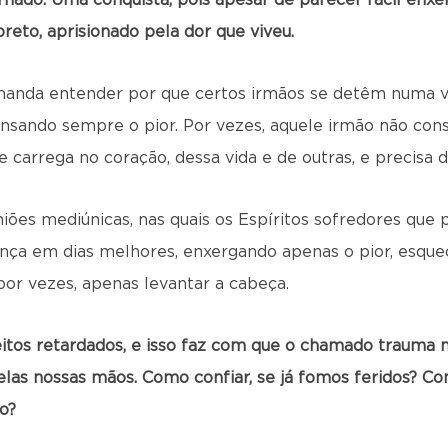
nado. Uma conquista, pois apesar de parecer fácil enxer
reto, aprisionado pela dor que viveu.
manda entender por que certos irmãos se detêm numa vi
nsando sempre o pior. Por vezes, aquele irmão não cons
carrega no coração, dessa vida e de outras, e precisa d
iões mediúnicas, nas quais os Espíritos sofredores que
ença em dias melhores, enxergando apenas o pior, esque
 por vezes, apenas levantar a cabeça.
eitos retardados, e isso faz com que o chamado trauma
las nossas mãos. Como confiar, se já fomos feridos? Co
o?