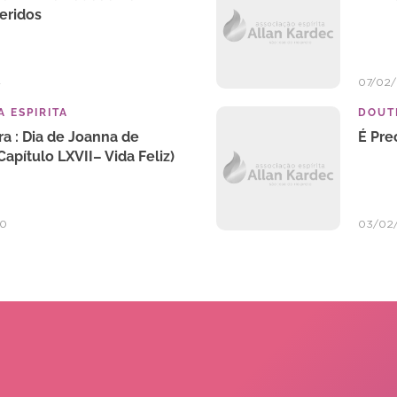
eridos
4
07/02
 ESPIRITA
DOUTR
ra : Dia de Joanna de
É Pre
Capítulo LXVII– Vida Feliz)
20
03/02