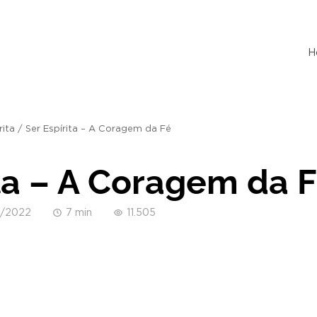
H
rita
/
Ser Espírita – A Coragem da Fé
ita – A Coragem da 
6/2022
7 min
11.505