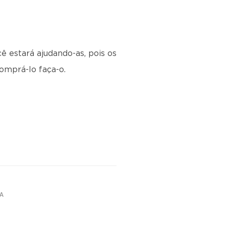
cê estará ajudando-as, pois os
omprá-lo faça-o.
TA