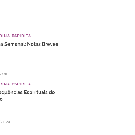
INA ESPIRITA
ra Semanal: Notas Breves
2018
INA ESPIRITA
quências Espirituais do
to
/2024