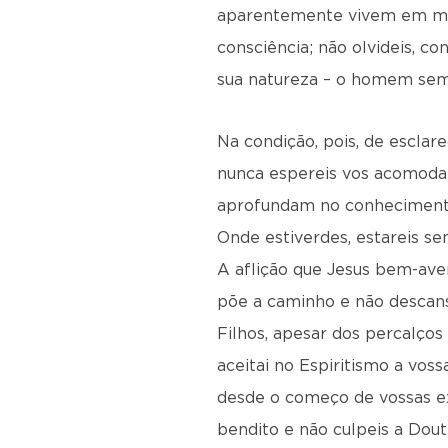
aparentemente vivem em mai
consciência; não olvideis, co
sua natureza – o homem sem
Na condição, pois, de esclare
nunca espereis vos acomodar,
aprofundam no conhecimento
Onde estiverdes, estareis s
A aflição que Jesus bem-ave
põe a caminho e não descansa
Filhos, apesar dos percalços
aceitai no Espiritismo a voss
desde o começo de vossas exp
bendito e não culpeis a Dout