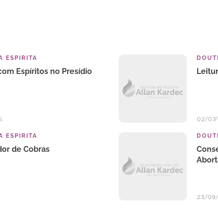
 ESPIRITA
DOUTR
om Espíritos no Presídio
Leitu
5
02/07/
 ESPIRITA
DOUTR
or de Cobras
Conse
Abor
23/09