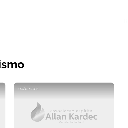
H
tismo
03/01/2018