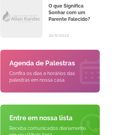
O que Significa
Sonhar com um
Parente Falecido?
25/11/2022
Agenda de Palestras
Confira os dias e horários das
palestras em nossa casa.
Entre em nossa lista
Receba comunicados diariamente,
em seu WhatsApp!