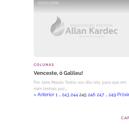
01/02/2018
COLUNAS
Venceste, ó Galileu!
Por Jane Maiolo Tenho-vos dito isto, para que em
mim tenhais paz,…
« Anterior
1
…
243
244
245
246
247
…
249
Próx
CA