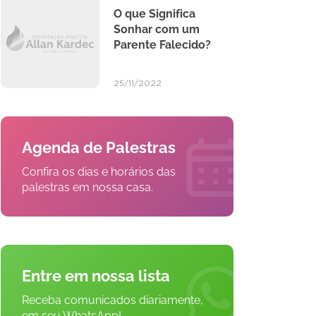
O que Significa
Sonhar com um
Parente Falecido?
25/11/2022
Agenda de Palestras
Confira os dias e horários das
palestras em nossa casa.
Entre em nossa lista
Receba comunicados diariamente,
em seu WhatsApp!