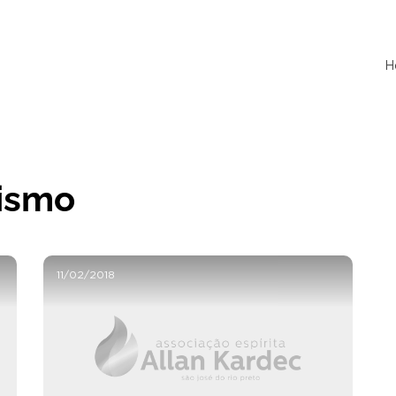
H
tismo
11/02/2018