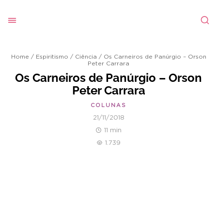
Home
/
Espiritismo
/
Ciência
/
Os Carneiros de Panúrgio – Orson
Peter Carrara
Os Carneiros de Panúrgio – Orson
Peter Carrara
COLUNAS
21/11/2018
11 min
1.739