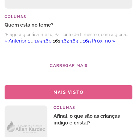
COLUNAS
Quem está no leme?
“E agora glorifica-me tu, Pai, junto de ti mesmo, com a glória…
« Anterior
1
…
159
160
161
162
163
…
165
Próximo »
CARREGAR MAIS
MAIS VISTO
COLUNAS
Afinal, o que são as crianças
índigo e cristal?